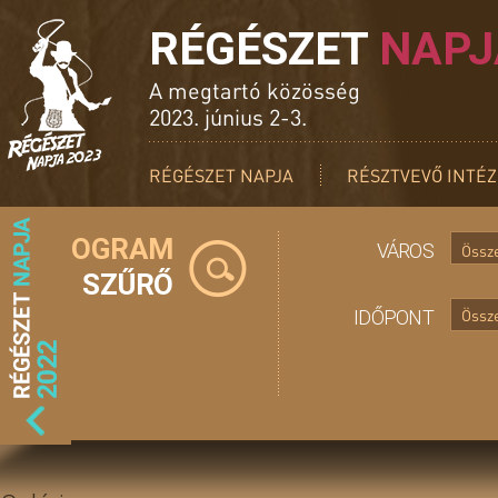
RÉGÉSZET
NAPJ
A megtartó közösség
2023. június 2-3.
RÉGÉSZET NAPJA
RÉSZTVEVŐ INTÉ
PROGRAM
VÁROS
Össz
SZŰRŐ
IDŐPONT